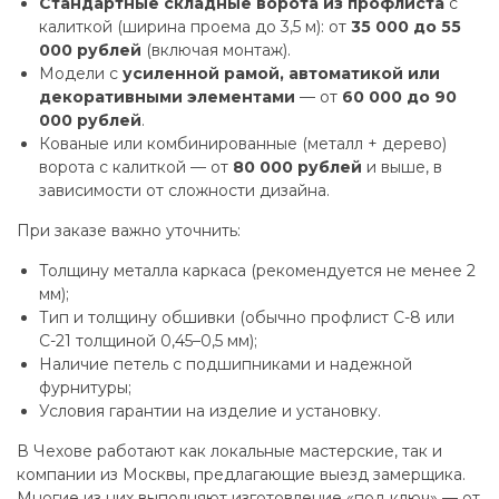
Стандартные складные ворота из профлиста
с
калиткой (ширина проема до 3,5 м): от
35 000 до 55
000 рублей
(включая монтаж).
Модели с
усиленной рамой, автоматикой или
декоративными элементами
— от
60 000 до 90
000 рублей
.
Кованые или комбинированные (металл + дерево)
ворота с калиткой — от
80 000 рублей
и выше, в
зависимости от сложности дизайна.
При заказе важно уточнить:
Толщину металла каркаса (рекомендуется не менее 2
мм);
Тип и толщину обшивки (обычно профлист С-8 или
С-21 толщиной 0,45–0,5 мм);
Наличие петель с подшипниками и надежной
фурнитуры;
Условия гарантии на изделие и установку.
В Чехове работают как локальные мастерские, так и
компании из Москвы, предлагающие выезд замерщика.
Многие из них выполняют изготовление «под ключ» — от