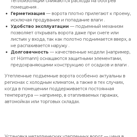
теплоизоляции снижаются расходы на обогрев
помещения .
Герметизация
— ворота плотно прилегают к проему,
исключая продувание и попадание влаги .
Удобство эксплуатации
— подъемный механизм
позволяет открывать ворота даже при снеге или
листьях у входа, так как полотно поднимается вверх, а
не распахивается наружу .
Долговечность
— качественные модели (например,
от Hörmann) оснащаются защитными элементами,
предохраняющими конструкцию от осадков и влаги .
Утепленные подъемные ворота особенно актуальны в
регионах с холодным климатом, а также в тех случаях,
когда в помещении поддерживается постоянная
температура — например, в отапливаемых гаражах,
автомойках или торговых складах.
Установка металлических утепленных ворот — цена в