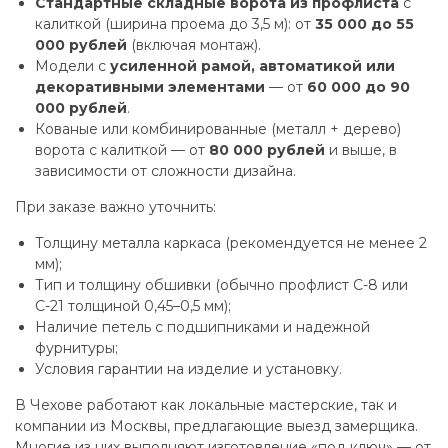
Стандартные складные ворота из профлиста
с
калиткой (ширина проема до 3,5 м): от
35 000 до 55
000 рублей
(включая монтаж).
Модели с
усиленной рамой, автоматикой или
декоративными элементами
— от
60 000 до 90
000 рублей
.
Кованые или комбинированные (металл + дерево)
ворота с калиткой — от
80 000 рублей
и выше, в
зависимости от сложности дизайна.
При заказе важно уточнить:
Толщину металла каркаса (рекомендуется не менее 2
мм);
Тип и толщину обшивки (обычно профлист С-8 или
С-21 толщиной 0,45–0,5 мм);
Наличие петель с подшипниками и надежной
фурнитуры;
Условия гарантии на изделие и установку.
В Чехове работают как локальные мастерские, так и
компании из Москвы, предлагающие выезд замерщика.
Многие из них выполняют изготовление «под ключ» — от