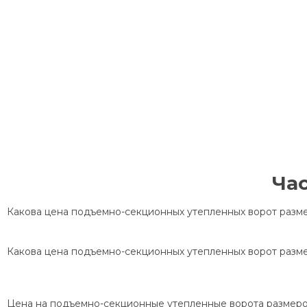
Ча
Какова цена подъемно-секционных утепленных ворот разме
Какова цена подъемно-секционных утепленных ворот разме
Цена на подъемно-секционные утепленные ворота размером 