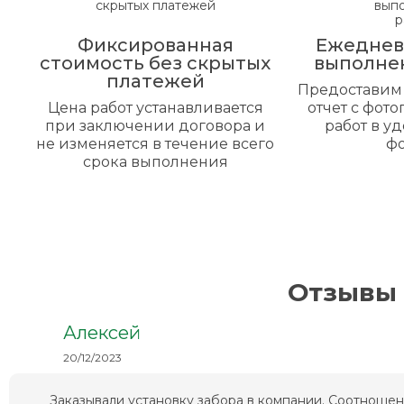
Фиксированная
Ежеднев
стоимость без скрытых
выполне
платежей
Предоставим
Цена работ устанавливается
отчет с фот
при заключении договора и
работ в у
не изменяется в течение всего
ф
срока выполнения
Отзывы 
Алексей
20/12/2023
Заказывали установку забора в компании. Соотношен