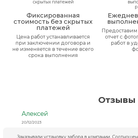
Фиксированная
Ежеднев
стоимость без скрытых
выполне
платежей
Предоставим
Цена работ устанавливается
отчет с фот
при заключении договора и
работ в у
не изменяется в течение всего
ф
срока выполнения
Отзывы 
Алексей
20/12/2023
Заказывали установку забора в компании. Соотношен