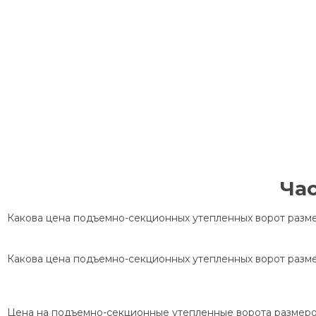
Ча
Какова цена подъемно-секционных утепленных ворот разме
Какова цена подъемно-секционных утепленных ворот разме
Цена на подъемно-секционные утепленные ворота размером 