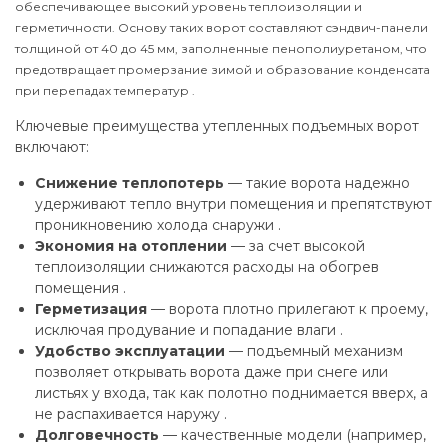
обеспечивающее высокий уровень теплоизоляции и
герметичности. Основу таких ворот составляют сэндвич-панели
толщиной от 40 до 45 мм, заполненные пенополиуретаном, что
предотвращает промерзание зимой и образование конденсата
при перепадах температур .
Ключевые преимущества утепленных подъемных ворот
включают:
Снижение теплопотерь
— такие ворота надежно
удерживают тепло внутри помещения и препятствуют
проникновению холода снаружи .
Экономия на отоплении
— за счет высокой
теплоизоляции снижаются расходы на обогрев
помещения .
Герметизация
— ворота плотно прилегают к проему,
исключая продувание и попадание влаги .
Удобство эксплуатации
— подъемный механизм
позволяет открывать ворота даже при снеге или
листьях у входа, так как полотно поднимается вверх, а
не распахивается наружу .
Долговечность
— качественные модели (например,