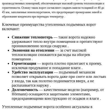
производственных помещений, обеспечивающее высокий уровень теплоизоляции и
герметичности. Основу таких ворот составляют сэндвич-панели толщиной от 40 до
45 мм, заполненные пенополиуретаном, что предотвращает промерзание зимой и
образование конденсата при перепадах температур .
Ключевые преимущества утепленных подъемных ворот
включают:
Снижение теплопотерь
— такие ворота надежно
удерживают тепло внутри помещения и препятствуют
проникновению холода снаружи .
Экономия на отоплении
— за счет высокой
теплоизоляции снижаются расходы на обогрев
помещения .
Герметизация
— ворота плотно прилегают к проему,
исключая продувание и попадание влаги .
Удобство эксплуатации
— подъемный механизм
позволяет открывать ворота даже при снеге или листьях
у входа, так как полотно поднимается вверх, а не
распахивается наружу .
Долговечность
— качественные модели (например, от
Hörmann) оснащаются защитными элементами,
предохраняющими конструкцию от осадков и влаги .
Утепленные подъемные ворота особенно актуальны в