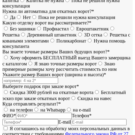
калитка
Калитка не нужна
Пока не решили нужна
консультация
Нужна ли автоматика для откатных ворот?*
Да
Нет
Пока не решили нужна консультация
Какую отделку ворот вы рассматриваете?*
Без зашивки
Профнастил
Евроштакетник
Решетка
Деревянный штакетник
3D сетка
Решетка с
коваными элементами
Поликарбонат
Нужна помощь
консультанта
Вы знаете точные размеры Ваших будущих ворот?*
Хочу оформить БЕСПЛАТНЫЙ выезд Вашего замерщика
с каталогом
Я знаю точные размеры ворот
Знаю
примерные размеры хочу рассчитать стоимость по ним
Укажите размер Ваших ворот (ширина и высота)*
Выберите подарок при заказе ворот*
Скидка 3000 рублей на откатные ворота
Бесплатный
эскиз при заказе откатных ворот
Скидка на навес
Куда отправлять результат?*
на телефон
на Whatsapp
на e-mail
ФИО*
Телефон*
E-mail
Я соглашаюсь на обработку моих персональных данных в
соответствии с требованиями
Федерального закона РФ от 27