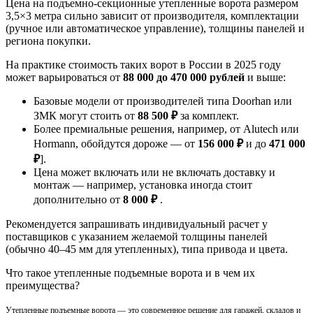
Цена на подъемно-секционные утепленные ворота размером
3,5×3 метра сильно зависит от производителя, комплектации
(ручное или автоматическое управление), толщины панелей и
региона покупки.
На практике стоимость таких ворот в России в 2025 году
может варьироваться от
88 000 до 470 000 рублей
и выше:
Базовые модели от производителей типа Doorhan или
ЗМК могут стоить от
88 500 ₽
за комплект.
Более премиальные решения, например, от Alutech или
Hormann, обойдутся дороже — от
156 000 ₽
и до
471 000
₽
].
Цена может включать или не включать доставку и
монтаж — например, установка иногда стоит
дополнительно от
8 000 ₽
.
Рекомендуется запрашивать индивидуальный расчет у
поставщиков с указанием желаемой толщины панелей
(обычно 40–45 мм для утепленных), типа привода и цвета.
Что такое утепленные подъемные ворота и в чем их
преимущества?
Утепленные подъемные ворота — это современное решение для гаражей, складов и