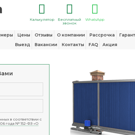
Калькулятор
Бесплатный
WhatsApp
звонок
змеры
Цены
Отзывы
О компании
Рассрочка
Гаран
Выезд
Вакансии
Контакты
FAQ
Акция
Вами
ных в соответствии с
06 года № 152-ФЗ «О