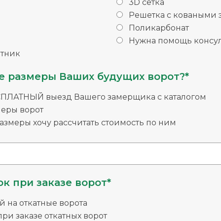
3D сетка
Решетка с коваными
Поликарбонат
Нужна помощь консул
тник
е размеры Ваших будущих ворот?*
СПЛАТНЫЙ выезд Вашего замерщика с каталогом
меры ворот
змеры хочу рассчитать стоимость по ним
к при заказе ворот*
й на откатные ворота
ри заказе откатных ворот