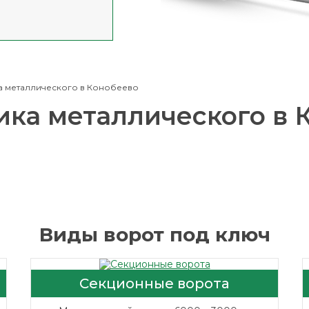
а металлического в Конобеево
ика металлического в 
Виды ворот под ключ
Секционные ворота