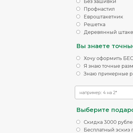
Без зашивки
Профнастил
Евроштакетник
Решетка
Деревянный штаке
Вы знаете точны
Хочу оформить БЕ
Я знаю точные раз
Знаю примерные ра
Выберите подаро
Скидка 3000 рубле
Бесплатный эскиз п