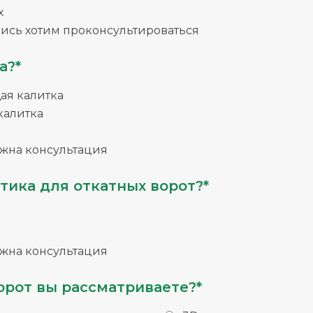
х
ись хотим проконсультироваться
а?*
я калитка
калитка
жна консультация
тика для откатных ворот?*
жна консультация
орот вы рассматриваете?*