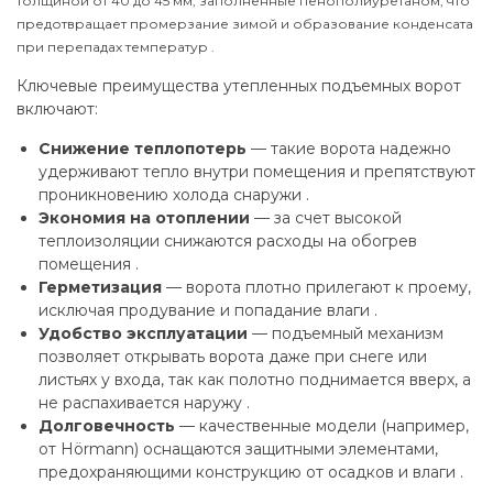
толщиной от 40 до 45 мм, заполненные пенополиуретаном, что
предотвращает промерзание зимой и образование конденсата
при перепадах температур .
Ключевые преимущества утепленных подъемных ворот
включают:
Снижение теплопотерь
— такие ворота надежно
удерживают тепло внутри помещения и препятствуют
проникновению холода снаружи .
Экономия на отоплении
— за счет высокой
теплоизоляции снижаются расходы на обогрев
помещения .
Герметизация
— ворота плотно прилегают к проему,
исключая продувание и попадание влаги .
Удобство эксплуатации
— подъемный механизм
позволяет открывать ворота даже при снеге или
листьях у входа, так как полотно поднимается вверх, а
не распахивается наружу .
Долговечность
— качественные модели (например,
от Hörmann) оснащаются защитными элементами,
предохраняющими конструкцию от осадков и влаги .