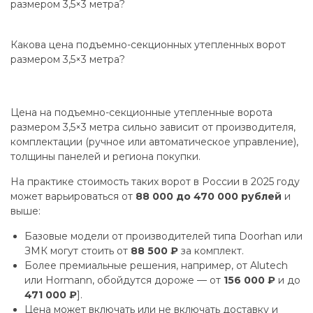
размером 3,5×3 метра?
Какова цена подъемно-секционных утепленных ворот
размером 3,5×3 метра?
Цена на подъемно-секционные утепленные ворота
размером 3,5×3 метра сильно зависит от производителя,
комплектации (ручное или автоматическое управление),
толщины панелей и региона покупки.
На практике стоимость таких ворот в России в 2025 году
может варьироваться от
88 000 до 470 000 рублей
и
выше:
Базовые модели от производителей типа Doorhan или
ЗМК могут стоить от
88 500 ₽
за комплект.
Более премиальные решения, например, от Alutech
или Hormann, обойдутся дороже — от
156 000 ₽
и до
471 000 ₽
].
Цена может включать или не включать доставку и