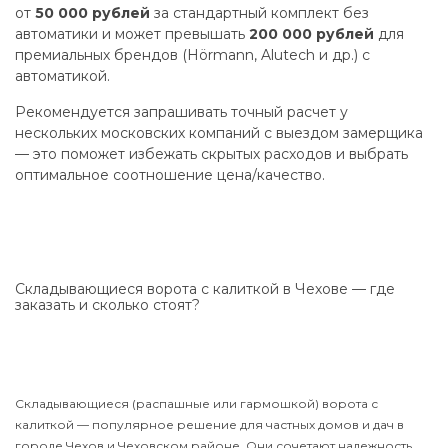
от
50 000 рублей
за стандартный комплект без
автоматики и может превышать
200 000 рублей
для
премиальных брендов (Hörmann, Alutech и др.) с
автоматикой.
Рекомендуется запрашивать точный расчет у
нескольких московских компаний с выездом замерщика
— это поможет избежать скрытых расходов и выбрать
оптимальное соотношение цена/качество.
Складывающиеся ворота с калиткой в Чехове — где
заказать и сколько стоят?
Складывающиеся (распашные или гармошкой) ворота с
калиткой — популярное решение для частных домов и дач в
городе Чехов и Чеховском районе. Они сочетают надежность,