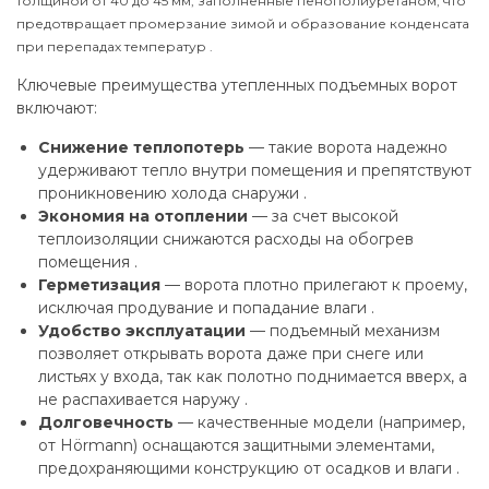
толщиной от 40 до 45 мм, заполненные пенополиуретаном, что
предотвращает промерзание зимой и образование конденсата
при перепадах температур .
Ключевые преимущества утепленных подъемных ворот
включают:
Снижение теплопотерь
— такие ворота надежно
удерживают тепло внутри помещения и препятствуют
проникновению холода снаружи .
Экономия на отоплении
— за счет высокой
теплоизоляции снижаются расходы на обогрев
помещения .
Герметизация
— ворота плотно прилегают к проему,
исключая продувание и попадание влаги .
Удобство эксплуатации
— подъемный механизм
позволяет открывать ворота даже при снеге или
листьях у входа, так как полотно поднимается вверх, а
не распахивается наружу .
Долговечность
— качественные модели (например,
от Hörmann) оснащаются защитными элементами,
предохраняющими конструкцию от осадков и влаги .