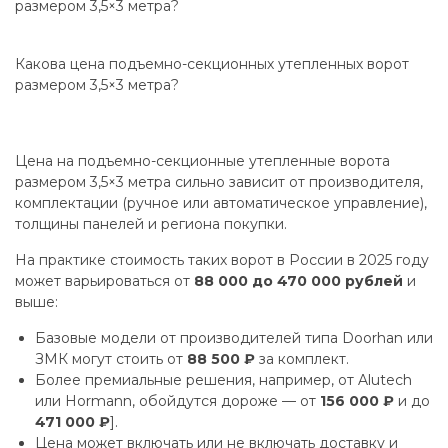
размером 3,5×3 метра?
Какова цена подъемно-секционных утепленных ворот
размером 3,5×3 метра?
Цена на подъемно-секционные утепленные ворота
размером 3,5×3 метра сильно зависит от производителя,
комплектации (ручное или автоматическое управление),
толщины панелей и региона покупки.
На практике стоимость таких ворот в России в 2025 году
может варьироваться от
88 000 до 470 000 рублей
и
выше:
Базовые модели от производителей типа Doorhan или
ЗМК могут стоить от
88 500 ₽
за комплект.
Более премиальные решения, например, от Alutech
или Hormann, обойдутся дороже — от
156 000 ₽
и до
471 000 ₽
].
Цена может включать или не включать доставку и