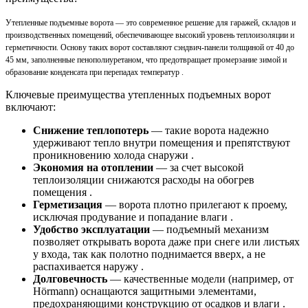
Утепленные подъемные ворота — это современное решение для гаражей, складов и
производственных помещений, обеспечивающее высокий уровень теплоизоляции и
герметичности. Основу таких ворот составляют сэндвич-панели толщиной от 40 до
45 мм, заполненные пенополиуретаном, что предотвращает промерзание зимой и
образование конденсата при перепадах температур .
Ключевые преимущества утепленных подъемных ворот
включают:
Снижение теплопотерь
— такие ворота надежно
удерживают тепло внутри помещения и препятствуют
проникновению холода снаружи .
Экономия на отоплении
— за счет высокой
теплоизоляции снижаются расходы на обогрев
помещения .
Герметизация
— ворота плотно прилегают к проему,
исключая продувание и попадание влаги .
Удобство эксплуатации
— подъемный механизм
позволяет открывать ворота даже при снеге или листьях
у входа, так как полотно поднимается вверх, а не
распахивается наружу .
Долговечность
— качественные модели (например, от
Hörmann) оснащаются защитными элементами,
предохраняющими конструкцию от осадков и влаги .