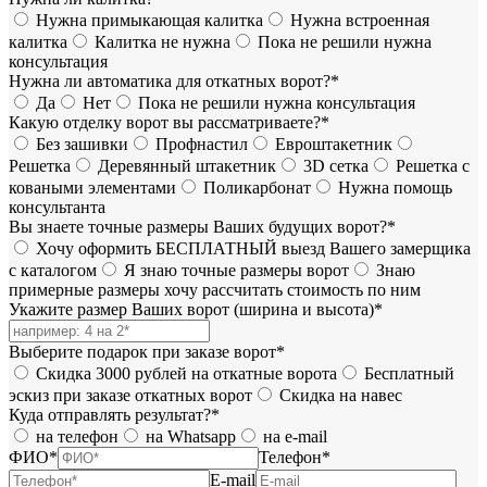
Нужна примыкающая калитка
Нужна встроенная
калитка
Калитка не нужна
Пока не решили нужна
консультация
Нужна ли автоматика для откатных ворот?*
Да
Нет
Пока не решили нужна консультация
Какую отделку ворот вы рассматриваете?*
Без зашивки
Профнастил
Евроштакетник
Решетка
Деревянный штакетник
3D сетка
Решетка с
коваными элементами
Поликарбонат
Нужна помощь
консультанта
Вы знаете точные размеры Ваших будущих ворот?*
Хочу оформить БЕСПЛАТНЫЙ выезд Вашего замерщика
с каталогом
Я знаю точные размеры ворот
Знаю
примерные размеры хочу рассчитать стоимость по ним
Укажите размер Ваших ворот (ширина и высота)*
Выберите подарок при заказе ворот*
Скидка 3000 рублей на откатные ворота
Бесплатный
эскиз при заказе откатных ворот
Скидка на навес
Куда отправлять результат?*
на телефон
на Whatsapp
на e-mail
ФИО*
Телефон*
E-mail