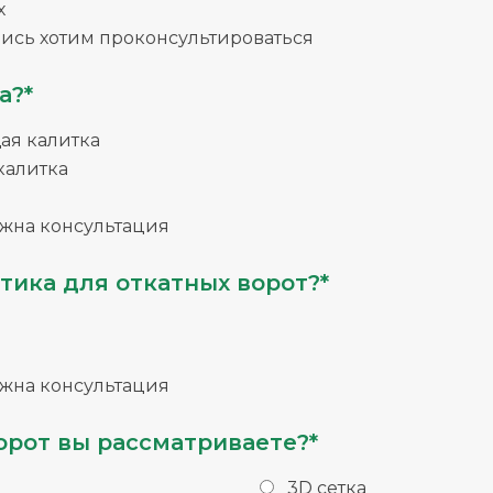
х
ись хотим проконсультироваться
а?*
я калитка
калитка
жна консультация
тика для откатных ворот?*
жна консультация
орот вы рассматриваете?*
3D сетка