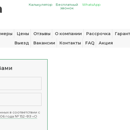
Калькулятор
Бесплатный
WhatsApp
звонок
змеры
Цены
Отзывы
О компании
Рассрочка
Гаран
Выезд
Вакансии
Контакты
FAQ
Акция
Вами
ных в соответствии с
06 года № 152-ФЗ «О