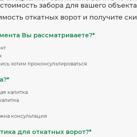
стоимость забора для вашего объекта
имость откатных ворот и получите ски
мента Вы рассматриваете?*
нт
х
ись хотим проконсультироваться
а?*
я калитка
калитка
жна консультация
тика для откатных ворот?*