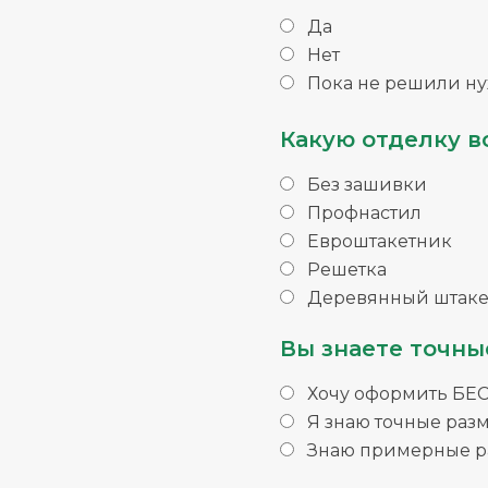
Да
Нет
Пока не решили ну
Какую отделку в
Без зашивки
Профнастил
Евроштакетник
Решетка
Деревянный штаке
Вы знаете точны
Хочу оформить БЕ
Я знаю точные раз
Знаю примерные ра