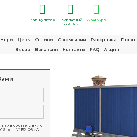
Калькулятор
Бесплатный
WhatsApp
звонок
змеры
Цены
Отзывы
О компании
Рассрочка
Гаран
Выезд
Вакансии
Контакты
FAQ
Акция
Вами
ных в соответствии с
06 года № 152-ФЗ «О