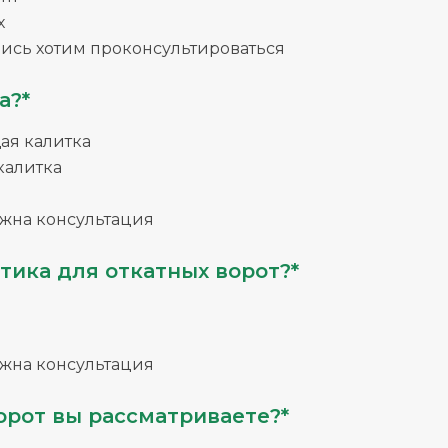
х
ись хотим проконсультироваться
а?*
я калитка
калитка
жна консультация
тика для откатных ворот?*
жна консультация
орот вы рассматриваете?*