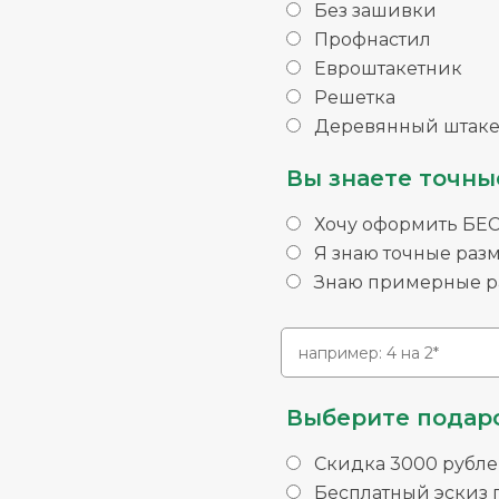
Без зашивки
Профнастил
Евроштакетник
Решетка
Деревянный штаке
Вы знаете точны
Хочу оформить БЕ
Я знаю точные раз
Знаю примерные ра
Выберите подаро
Скидка 3000 рубле
Бесплатный эскиз п