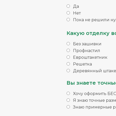
Да
Нет
Пока не решили ну
Какую отделку в
Без зашивки
Профнастил
Евроштакетник
Решетка
Деревянный штаке
Вы знаете точны
Хочу оформить БЕ
Я знаю точные раз
Знаю примерные ра