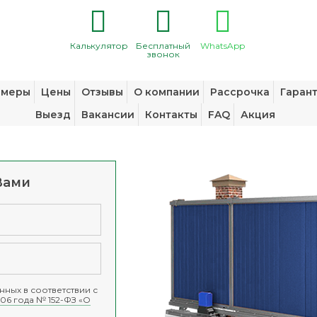
Калькулятор
Бесплатный
WhatsApp
звонок
змеры
Цены
Отзывы
О компании
Рассрочка
Гаран
Выезд
Вакансии
Контакты
FAQ
Акция
Вами
ных в соответствии с
06 года № 152-ФЗ «О