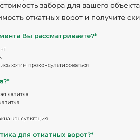
стоимость забора для вашего объекта
имость откатных ворот и получите ски
мента Вы рассматриваете?*
нт
х
ись хотим проконсультироваться
а?*
я калитка
калитка
жна консультация
тика для откатных ворот?*