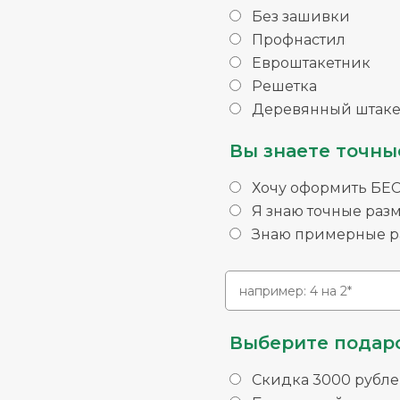
Без зашивки
Профнастил
Евроштакетник
Решетка
Деревянный штаке
Вы знаете точны
Хочу оформить БЕ
Я знаю точные раз
Знаю примерные ра
Выберите подаро
Скидка 3000 рубле