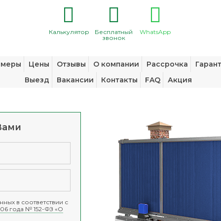
Калькулятор
Бесплатный
WhatsApp
звонок
змеры
Цены
Отзывы
О компании
Рассрочка
Гаран
Выезд
Вакансии
Контакты
FAQ
Акция
Вами
ных в соответствии с
06 года № 152-ФЗ «О