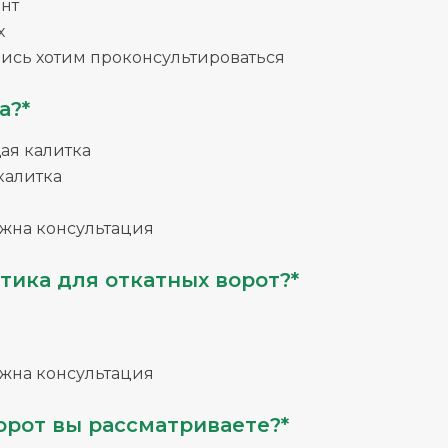
нт
х
ись хотим проконсультироваться
а?*
я калитка
калитка
жна консультация
тика для откатных ворот?*
жна консультация
орот вы рассматриваете?*