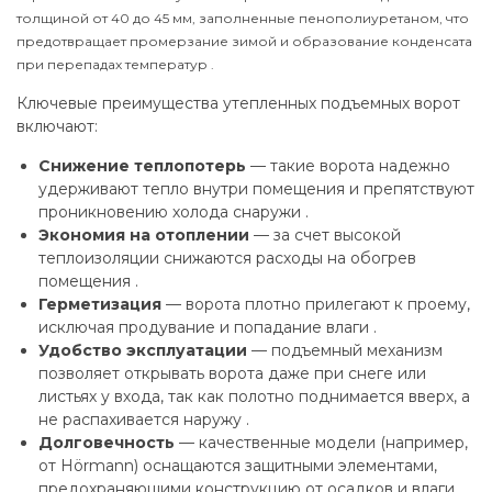
толщиной от 40 до 45 мм, заполненные пенополиуретаном, что
предотвращает промерзание зимой и образование конденсата
при перепадах температур .
Ключевые преимущества утепленных подъемных ворот
включают:
Снижение теплопотерь
— такие ворота надежно
удерживают тепло внутри помещения и препятствуют
проникновению холода снаружи .
Экономия на отоплении
— за счет высокой
теплоизоляции снижаются расходы на обогрев
помещения .
Герметизация
— ворота плотно прилегают к проему,
исключая продувание и попадание влаги .
Удобство эксплуатации
— подъемный механизм
позволяет открывать ворота даже при снеге или
листьях у входа, так как полотно поднимается вверх, а
не распахивается наружу .
Долговечность
— качественные модели (например,
от Hörmann) оснащаются защитными элементами,
предохраняющими конструкцию от осадков и влаги .