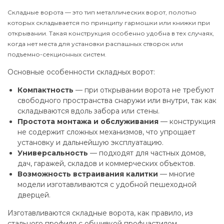
Складные ворота — это тип металлических ворот, полотно
которых складывается по принципу гармошки или книжки при
открывании. Такая конструкция особенно удобна в тех случаях,
когда нет места для установки распашных створок или
подъемно-секционных систем.
Основные особенности складных ворот:
Компактность
— при открывании ворота не требуют
свободного пространства снаружи или внутри, так как
складываются вдоль забора или стены.
Простота монтажа и обслуживания
— конструкция
не содержит сложных механизмов, что упрощает
установку и дальнейшую эксплуатацию.
Универсальность
— подходят для частных домов,
дач, гаражей, складов и коммерческих объектов.
Возможность встраивания калитки
— многие
модели изготавливаются с удобной пешеходной
дверцей.
Изготавливаются складные ворота, как правило, из
стального профиля с обшивкой профнастилом,