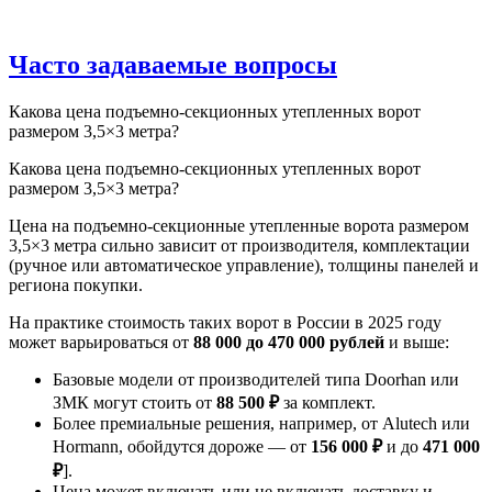
Часто задаваемые вопросы
Какова цена подъемно-секционных утепленных ворот
размером 3,5×3 метра?
Какова цена подъемно-секционных утепленных ворот
размером 3,5×3 метра?
Цена на подъемно-секционные утепленные ворота размером
3,5×3 метра сильно зависит от производителя, комплектации
(ручное или автоматическое управление), толщины панелей и
региона покупки.
На практике стоимость таких ворот в России в 2025 году
может варьироваться от
88 000 до 470 000 рублей
и выше:
Базовые модели от производителей типа Doorhan или
ЗМК могут стоить от
88 500 ₽
за комплект.
Более премиальные решения, например, от Alutech или
Hormann, обойдутся дороже — от
156 000 ₽
и до
471 000
₽
].
Цена может включать или не включать доставку и