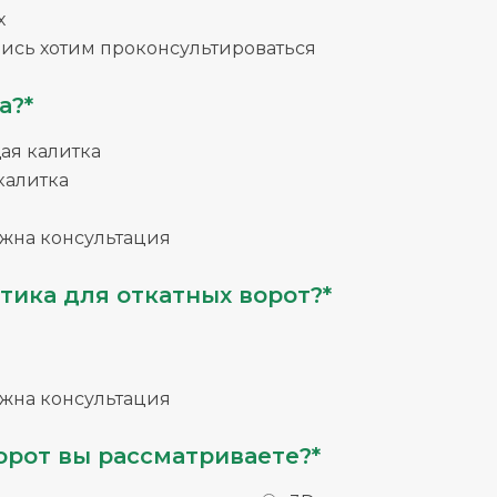
х
ись хотим проконсультироваться
а?*
я калитка
калитка
жна консультация
тика для откатных ворот?*
жна консультация
орот вы рассматриваете?*