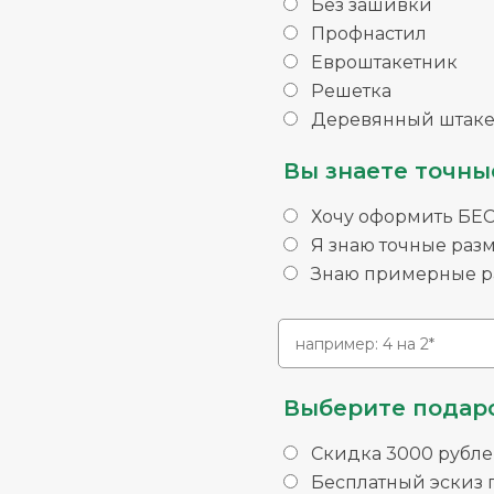
Без зашивки
Профнастил
Евроштакетник
Решетка
Деревянный штаке
Вы знаете точны
Хочу оформить БЕ
Я знаю точные раз
Знаю примерные ра
Выберите подаро
Скидка 3000 рубле
Бесплатный эскиз п