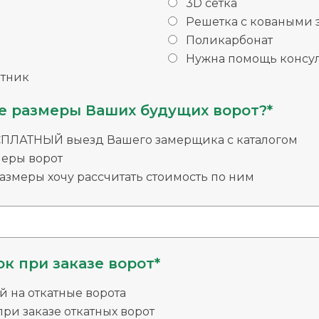
3D сетка
Решетка с коваными
Поликарбонат
Нужна помощь консул
тник
е размеры Ваших будущих ворот?*
СПЛАТНЫЙ выезд Вашего замерщика с каталогом
меры ворот
змеры хочу рассчитать стоимость по ним
к при заказе ворот*
й на откатные ворота
ри заказе откатных ворот