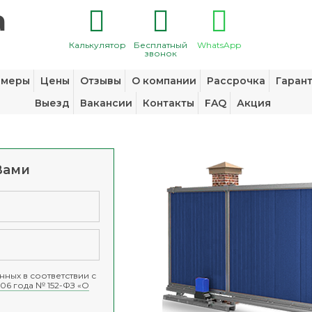
Калькулятор
Бесплатный
WhatsApp
звонок
змеры
Цены
Отзывы
О компании
Рассрочка
Гаран
Выезд
Вакансии
Контакты
FAQ
Акция
Вами
ных в соответствии с
06 года № 152-ФЗ «О