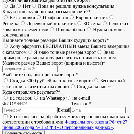
Нужна ли автоматика для откатных ворот?*
Да
Нет
Пока не решили нужна консультация
Какую отделку ворот вы рассматриваете?*
Без зашивки
Профнастил
Евроштакетник
Решетка
Деревянный штакетник
3D сетка
Решетка с
коваными элементами
Поликарбонат
Нужна помощь
консультанта
Вы знаете точные размеры Ваших будущих ворот?*
Хочу оформить БЕСПЛАТНЫЙ выезд Вашего замерщика
с каталогом
Я знаю точные размеры ворот
Знаю
примерные размеры хочу рассчитать стоимость по ним
Укажите размер Ваших ворот (ширина и высота)*
Выберите подарок при заказе ворот*
Скидка 3000 рублей на откатные ворота
Бесплатный
эскиз при заказе откатных ворот
Скидка на навес
Куда отправлять результат?*
на телефон
на Whatsapp
на e-mail
ФИО*
Телефон*
E-mail
Я соглашаюсь на обработку моих персональных данных в
соответствии с требованиями
Федерального закона РФ от 27
июля 2006 года № 152-ФЗ «О персональных данных»
.