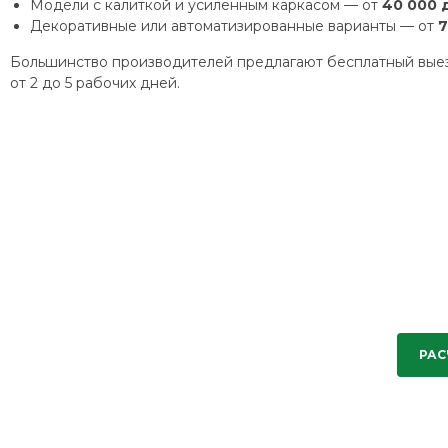
Модели с калиткой и усиленным каркасом — от
40 000 
Декоративные или автоматизированные варианты — от
7
Большинство производителей предлагают бесплатный выезд
от 2 до 5 рабочих дней.
РАС