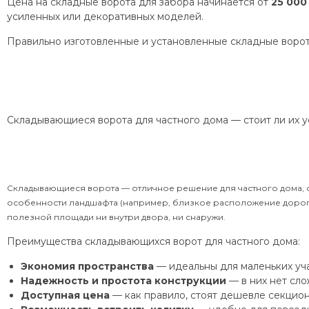
Цена на складные ворота для забора начинается от
25 000
усиленных или декоративных моделей.
Правильно изготовленные и установленные складные ворот
Складывающиеся ворота для частного дома — стоит ли их у
Складывающиеся ворота — отличное решение для частного дома, о
особенности ландшафта (например, близкое расположение дороги 
полезной площади ни внутри двора, ни снаружи.
Преимущества складывающихся ворот для частного дома:
Экономия пространства
— идеальны для маленьких уча
Надежность и простота конструкции
— в них нет сло
Доступная цена
— как правило, стоят дешевле секцион