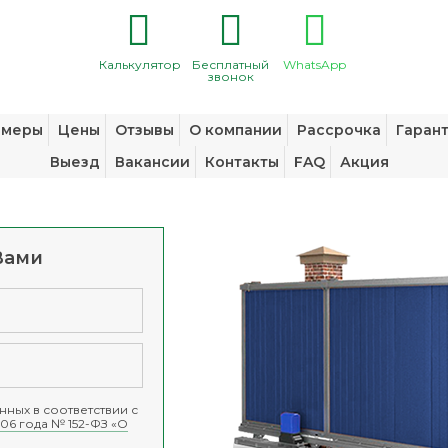
Калькулятор
Бесплатный
WhatsApp
звонок
змеры
Цены
Отзывы
О компании
Рассрочка
Гаран
Выезд
Вакансии
Контакты
FAQ
Акция
Вами
ных в соответствии с
06 года № 152-ФЗ «О