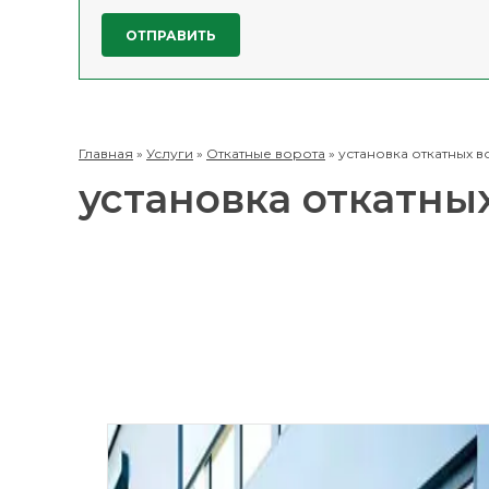
Главная
»
Услуги
»
Откатные ворота
»
установка откатных 
установка откатны