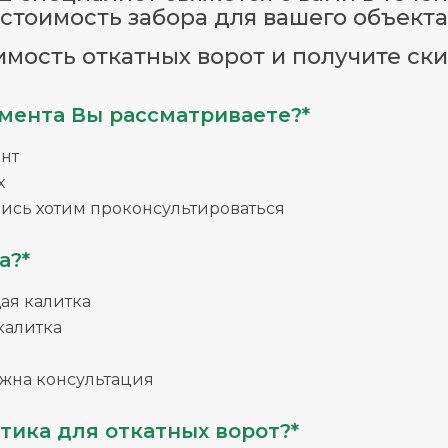
стоимость забора для вашего объекта
имость откатных ворот и получите ски
мента Вы рассматриваете?*
нт
х
ись хотим проконсультироваться
а?*
я калитка
калитка
жна консультация
тика для откатных ворот?*