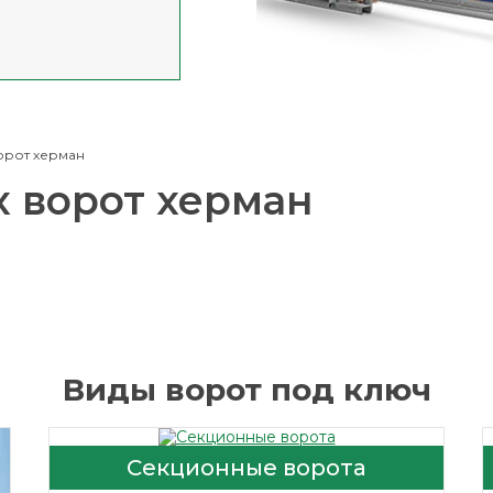
ворот херман
х ворот херман
Виды ворот под ключ
Секционные ворота