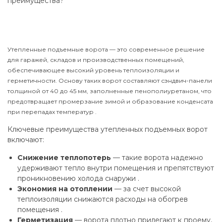
преимущества?
Утепленные подъемные ворота — это современное решение
для гаражей, складов и производственных помещений,
обеспечивающее высокий уровень теплоизоляции и
герметичности. Основу таких ворот составляют сэндвич-панели
толщиной от 40 до 45 мм, заполненные пенополиуретаном, что
предотвращает промерзание зимой и образование конденсата
при перепадах температур .
Ключевые преимущества утепленных подъемных ворот
включают:
Снижение теплопотерь
— такие ворота надежно
удерживают тепло внутри помещения и препятствуют
проникновению холода снаружи .
Экономия на отоплении
— за счет высокой
теплоизоляции снижаются расходы на обогрев
помещения .
Герметизация
— ворота плотно прилегают к проему,