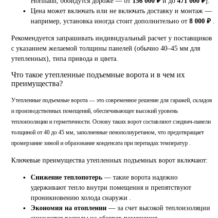
Hormann, обойдутся дороже — от
156 000 ₽
и до
471 000 ₽
].
Цена может включать или не включать доставку и монтаж —
например, установка иногда стоит дополнительно от
8 000 ₽
.
Рекомендуется запрашивать индивидуальный расчет у поставщиков
с указанием желаемой толщины панелей (обычно 40–45 мм для
утепленных), типа привода и цвета.
Что такое утепленные подъемные ворота и в чем их
преимущества?
Утепленные подъемные ворота — это современное решение для гаражей, складов
и производственных помещений, обеспечивающее высокий уровень
теплоизоляции и герметичности. Основу таких ворот составляют сэндвич-панели
толщиной от 40 до 45 мм, заполненные пенополиуретаном, что предотвращает
промерзание зимой и образование конденсата при перепадах температур .
Ключевые преимущества утепленных подъемных ворот включают:
Снижение теплопотерь
— такие ворота надежно
удерживают тепло внутри помещения и препятствуют
проникновению холода снаружи .
Экономия на отоплении
— за счет высокой теплоизоляции