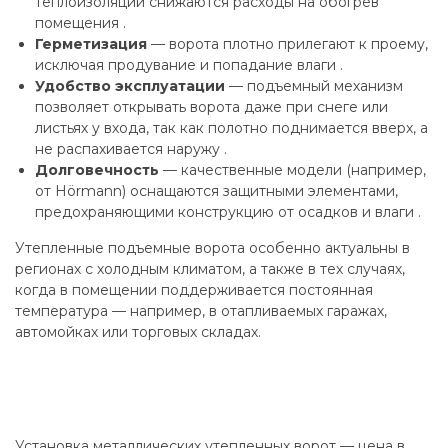
теплоизоляции снижаются расходы на обогрев
помещения .
Герметизация
— ворота плотно прилегают к проему,
исключая продувание и попадание влаги .
Удобство эксплуатации
— подъемный механизм
позволяет открывать ворота даже при снеге или
листьях у входа, так как полотно поднимается вверх, а
не распахивается наружу .
Долговечность
— качественные модели (например,
от Hörmann) оснащаются защитными элементами,
предохраняющими конструкцию от осадков и влаги .
Утепленные подъемные ворота особенно актуальны в
регионах с холодным климатом, а также в тех случаях,
когда в помещении поддерживается постоянная
температура — например, в отапливаемых гаражах,
автомойках или торговых складах.
Установка металлических утепленных ворот — цена в