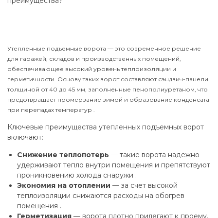
преимущества?
Утепленные подъемные ворота — это современное решение
для гаражей, складов и производственных помещений,
обеспечивающее высокий уровень теплоизоляции и
герметичности. Основу таких ворот составляют сэндвич-панели
толщиной от 40 до 45 мм, заполненные пенополиуретаном, что
предотвращает промерзание зимой и образование конденсата
при перепадах температур .
Ключевые преимущества утепленных подъемных ворот
включают:
Снижение теплопотерь
— такие ворота надежно
удерживают тепло внутри помещения и препятствуют
проникновению холода снаружи .
Экономия на отоплении
— за счет высокой
теплоизоляции снижаются расходы на обогрев
помещения .
Герметизация
— ворота плотно прилегают к проему,