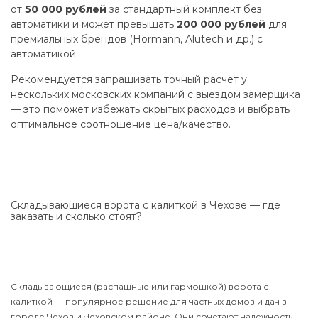
от
50 000 рублей
за стандартный комплект без
автоматики и может превышать
200 000 рублей
для
премиальных брендов (Hörmann, Alutech и др.) с
автоматикой.
Рекомендуется запрашивать точный расчет у
нескольких московских компаний с выездом замерщика
— это поможет избежать скрытых расходов и выбрать
оптимальное соотношение цена/качество.
Складывающиеся ворота с калиткой в Чехове — где
заказать и сколько стоят?
Складывающиеся (распашные или гармошкой) ворота с
калиткой — популярное решение для частных домов и дач в
городе Чехов и Чеховском районе. Они сочетают надежность,