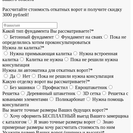
Рассчитайте стоимость откатных ворот и получите скидку
3000 рублей!
Какой тип фундамента Вы рассматриваете?*
Бетонный фундамент
Фундамент на сваях
Пока не
определились хотим проконсультироваться
Нужна ли калитка?*
Нужна примыкающая калитка
Нужна встроенная
калитка
Калитка не нужна
Пока не решили нужна
консультация
Нужна ли автоматика для откатных ворот?*
Да
Нет
Пока не решили нужна консультация
Какую отделку ворот вы рассматриваете?*
Без зашивки
Профнастил
Евроштакетник
Решетка
Деревянный штакетник
3D сетка
Решетка с
коваными элементами
Поликарбонат
Нужна помощь
консультанта
Вы знаете точные размеры Ваших будущих ворот?*
Хочу оформить БЕСПЛАТНЫЙ выезд Вашего замерщика
с каталогом
Я знаю точные размеры ворот
Знаю
примерные размеры хочу рассчитать стоимость по ним
Укажите размер Ваших ворот (ширина и высота)*