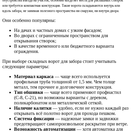
обустройства въезда на участок, особенно когда нет места для распашных створок
или требуется компактная конструкция. Такие ворота складываются внутрь или
вдоль забора, не занимая полезного пространства ни снаружи, ни внутри двора.
Они особенно популярны:
На дачах и частных домах с узким фасадом;
Во дворах с ограниченным пространством для
открывания створок;
В качестве временного или бюджетного варианта
ограждения.
При выборе складных ворот для забора стоит учитывать
следующие параметры:
Материал каркаса
— чаще всего используется
профильная труба толщиной от 1,5 мм. Чем толще
металл, тем прочнее и долговечнее конструкция.
Тип обшивки
— чаще всего применяют профнастил
(С-8, С-21), но возможны варианты с деревом,
поликарбонатом или металлической сеткой.
Наличие калитки
— удобно, если не нужно каждый раз
открывать всё полотно ворот для прохода пешком.
Система фиксации
— надежные замки и задвижки
предотвращают самопроизвольное раскрытие при ветре.
Возможность автоматизации
— хотя автоматика для