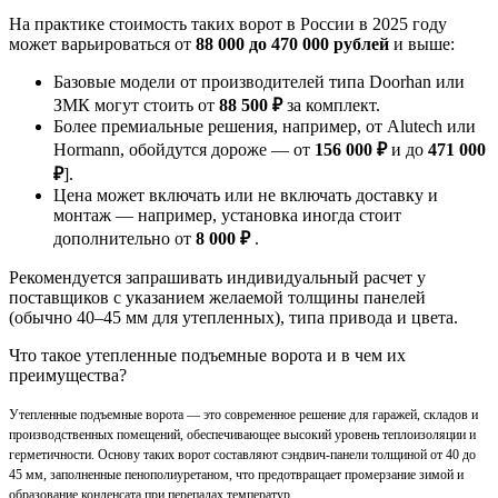
На практике стоимость таких ворот в России в 2025 году
может варьироваться от
88 000 до 470 000 рублей
и выше:
Базовые модели от производителей типа Doorhan или
ЗМК могут стоить от
88 500 ₽
за комплект.
Более премиальные решения, например, от Alutech или
Hormann, обойдутся дороже — от
156 000 ₽
и до
471 000
₽
].
Цена может включать или не включать доставку и
монтаж — например, установка иногда стоит
дополнительно от
8 000 ₽
.
Рекомендуется запрашивать индивидуальный расчет у
поставщиков с указанием желаемой толщины панелей
(обычно 40–45 мм для утепленных), типа привода и цвета.
Что такое утепленные подъемные ворота и в чем их
преимущества?
Утепленные подъемные ворота — это современное решение для гаражей, складов и
производственных помещений, обеспечивающее высокий уровень теплоизоляции и
герметичности. Основу таких ворот составляют сэндвич-панели толщиной от 40 до
45 мм, заполненные пенополиуретаном, что предотвращает промерзание зимой и
образование конденсата при перепадах температур .