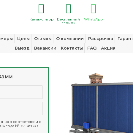
Калькулятор
Бесплатный
WhatsApp
звонок
змеры
Цены
Отзывы
О компании
Рассрочка
Гаран
Выезд
Вакансии
Контакты
FAQ
Акция
Вами
ных в соответствии с
06 года № 152-ФЗ «О