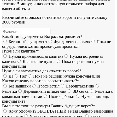
течение 5 минут, и назовет точную стоимость забора для
вашего объекта
Рассчитайте стоимость откатных ворот и получите скидку
3000 рублей!
Какой тип фундамента Вы рассматриваете?*
Бетонный фундамент
Фундамент на сваях
Пока не
определились хотим проконсультироваться
Нужна ли калитка?*
Нужна примыкающая калитка
Нужна встроенная
калитка
Калитка не нужна
Пока не решили нужна
консультация
Нужна ли автоматика для откатных ворот?*
Да
Нет
Пока не решили нужна консультация
Какую отделку ворот вы рассматриваете?*
Без зашивки
Профнастил
Евроштакетник
Решетка
Деревянный штакетник
3D сетка
Решетка с
коваными элементами
Поликарбонат
Нужна помощь
консультанта
Вы знаете точные размеры Ваших будущих ворот?*
Хочу оформить БЕСПЛАТНЫЙ выезд Вашего замерщика
с каталогом
Я знаю точные размеры ворот
Знаю