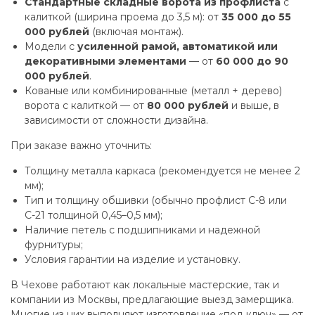
Стандартные складные ворота из профлиста
с
калиткой (ширина проема до 3,5 м): от
35 000 до 55
000 рублей
(включая монтаж).
Модели с
усиленной рамой, автоматикой или
декоративными элементами
— от
60 000 до 90
000 рублей
.
Кованые или комбинированные (металл + дерево)
ворота с калиткой — от
80 000 рублей
и выше, в
зависимости от сложности дизайна.
При заказе важно уточнить:
Толщину металла каркаса (рекомендуется не менее 2
мм);
Тип и толщину обшивки (обычно профлист С-8 или
С-21 толщиной 0,45–0,5 мм);
Наличие петель с подшипниками и надежной
фурнитуры;
Условия гарантии на изделие и установку.
В Чехове работают как локальные мастерские, так и
компании из Москвы, предлагающие выезд замерщика.
Многие из них выполняют изготовление «под ключ» — от