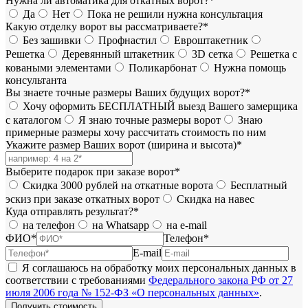
Нужна ли автоматика для откатных ворот?*
Да
Нет
Пока не решили нужна консультация
Какую отделку ворот вы рассматриваете?*
Без зашивки
Профнастил
Евроштакетник
Решетка
Деревянный штакетник
3D сетка
Решетка с
коваными элементами
Поликарбонат
Нужна помощь
консультанта
Вы знаете точные размеры Ваших будущих ворот?*
Хочу оформить БЕСПЛАТНЫЙ выезд Вашего замерщика
с каталогом
Я знаю точные размеры ворот
Знаю
примерные размеры хочу рассчитать стоимость по ним
Укажите размер Ваших ворот (ширина и высота)*
Выберите подарок при заказе ворот*
Скидка 3000 рублей на откатные ворота
Бесплатный
эскиз при заказе откатных ворот
Скидка на навес
Куда отправлять результат?*
на телефон
на Whatsapp
на e-mail
ФИО*
Телефон*
E-mail
Я соглашаюсь на обработку моих персональных данных в
соответствии с требованиями
Федерального закона РФ от 27
июля 2006 года № 152-ФЗ «О персональных данных»
.